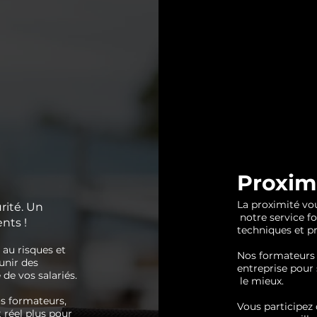
Proxim
La proximité v
urité. Un
notre service f
nts !
techniques et pr
au risques et
Nos formateurs 
unir des
entreprise pour
 de vos salariés.
le mieux.
os formateurs,
Vous participez
t réel plus pour