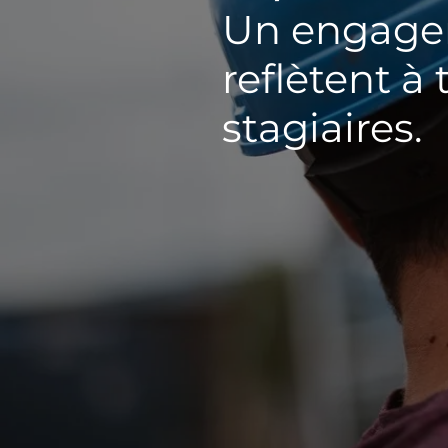
Un engagem
reflètent à 
stagiaires.