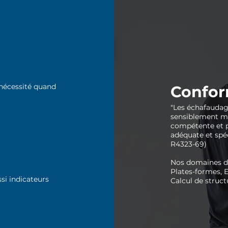
 nécessité quand
Confor
"Les échafauda
sensiblement mo
compétente et p
adéquate et spéc
R4323-69)
Nos domaines de
Plates-formes, E
ssi indicateurs
Calcul de struct